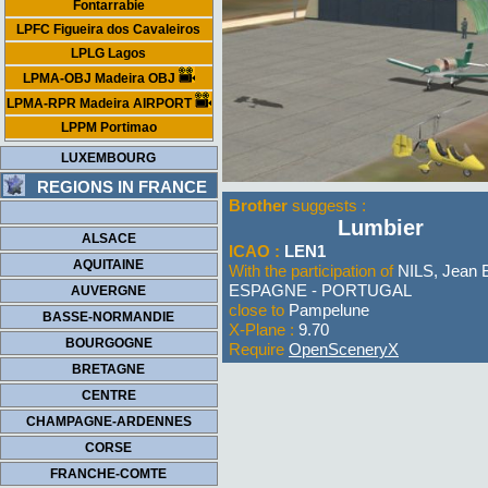
Fontarrabie
LPFC Figueira dos Cavaleiros
LPLG Lagos
LPMA-OBJ Madeira OBJ
LPMA-RPR Madeira AIRPORT
LPPM Portimao
LUXEMBOURG
REGIONS IN FRANCE
Brother
suggests :
Lumbier
ALSACE
ICAO :
LEN1
AQUITAINE
With the participation of
NILS, Jean B
ESPAGNE - PORTUGAL
AUVERGNE
close to
Pampelune
BASSE-NORMANDIE
X-Plane :
9.70
BOURGOGNE
Require
OpenSceneryX
BRETAGNE
CENTRE
CHAMPAGNE-ARDENNES
CORSE
FRANCHE-COMTE