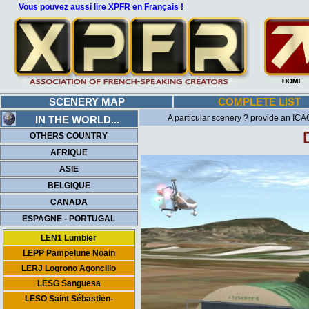
Vous pouvez aussi lire XPFR en Français !
SCENERY MAP
COMPLETE LIST
A particular scenery ? provide an ICAO
IN THE WORLD...
OTHERS COUNTRY
AFRIQUE
ASIE
BELGIQUE
CANADA
ESPAGNE - PORTUGAL
LEN1 Lumbier
LEPP Pampelune Noain
LERJ Logrono Agoncillo
LESG Sanguesa
LESO Saint Sébastien-