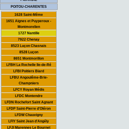
POITOU-CHARENTES
1628 Saint-Même
1651 Aignes et Puyperoux -
Montmorelien
1727 Nantille
7922 Chenay
8523 Luçon Chasnais
8528 Luçon
8651 Montmorillon
LFBH La Rochelle Ile-de-Ré
LFBI Poitiers Biard
LFBU Angoulême-Brie-
Champniers
LFCY Royan Médis
LFDC Montendre
LFDN Rochefort Saint Agnant
LFDP Saint-Pierre d'Oléron
LFDW Chauvigny
LFIY Saint Jean d'Angély
LFJI Marennes Le Bournet