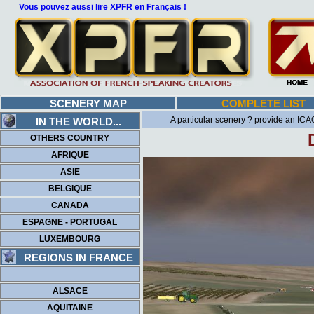
Vous pouvez aussi lire XPFR en Français !
SCENERY MAP
COMPLETE LIST
A particular scenery ? provide an ICAO
IN THE WORLD...
OTHERS COUNTRY
AFRIQUE
ASIE
BELGIQUE
CANADA
ESPAGNE - PORTUGAL
LUXEMBOURG
REGIONS IN FRANCE
ALSACE
AQUITAINE