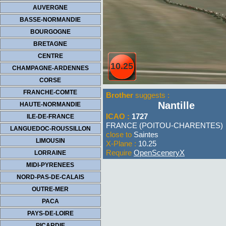
AUVERGNE
BASSE-NORMANDIE
BOURGOGNE
BRETAGNE
CENTRE
10.25
CHAMPAGNE-ARDENNES
CORSE
FRANCHE-COMTE
Brother
suggests :
Nantille
HAUTE-NORMANDIE
ICAO :
1727
ILE-DE-FRANCE
FRANCE (POITOU-CHARENTES)
LANGUEDOC-ROUSSILLON
close to
Saintes
LIMOUSIN
X-Plane :
10.25
Require
OpenSceneryX
LORRAINE
MIDI-PYRENEES
NORD-PAS-DE-CALAIS
OUTRE-MER
PACA
PAYS-DE-LOIRE
PICARDIE