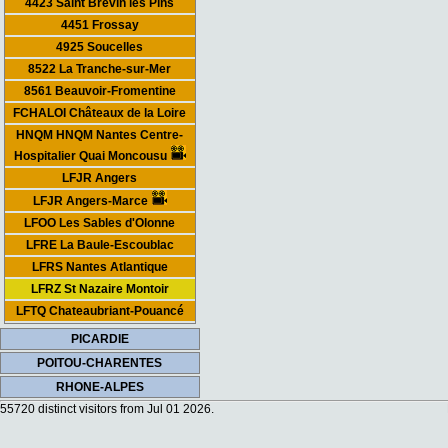
4423 Saint Brévin les Pins
4451 Frossay
4925 Soucelles
8522 La Tranche-sur-Mer
8561 Beauvoir-Fromentine
FCHALOI Châteaux de la Loire
HNQM HNQM Nantes Centre-
Hospitalier Quai Moncousu
LFJR Angers
LFJR Angers-Marce
LFOO Les Sables d'Olonne
LFRE La Baule-Escoublac
LFRS Nantes Atlantique
LFRZ St Nazaire Montoir
LFTQ Chateaubriant-Pouancé
PICARDIE
POITOU-CHARENTES
RHONE-ALPES
55720 distinct visitors from Jul 01 2026.