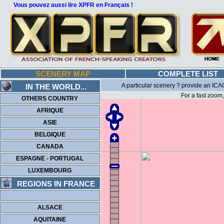
Vous pouvez aussi lire XPFR en Français !
SCENERY MAP
COMPLETE LIST
A particular scenery ? provide an ICAO
IN THE WORLD...
For a fast zoom
OTHERS COUNTRY
AFRIQUE
ASIE
BELGIQUE
CANADA
ESPAGNE - PORTUGAL
LUXEMBOURG
REGIONS IN FRANCE
ALSACE
AQUITAINE